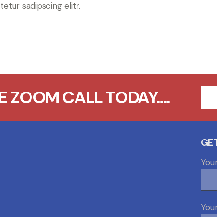
tur sadipscing elitr.
 ZOOM CALL TODAY....
GET
You
Your