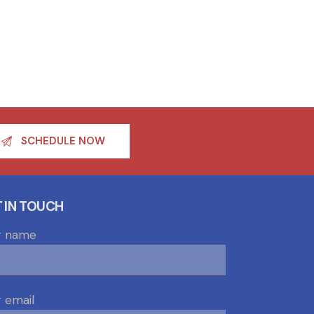
SCHEDULE NOW
 IN TOUCH
r name
 email