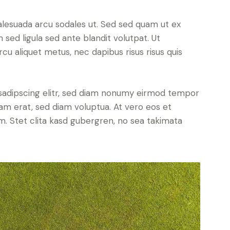
alesuada arcu sodales ut. Sed sed quam ut ex
ed ligula sed ante blandit volutpat. Ut
rcu aliquet metus, nec dapibus risus risus quis
sadipscing elitr, sed diam nonumy eirmod tempor
yam erat, sed diam voluptua. At vero eos et
. Stet clita kasd gubergren, no sea takimata