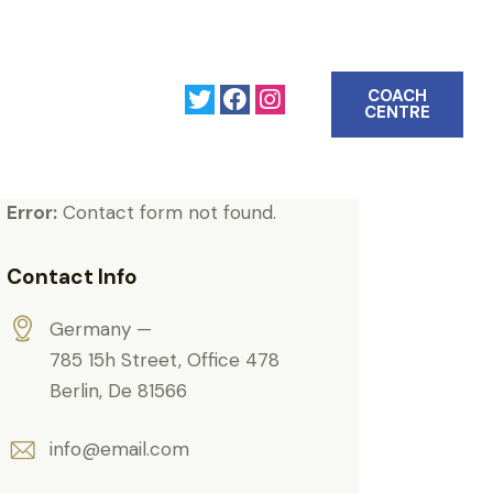
COACH
CENTRE
Get in Touch
Error:
Contact form not found.
Contact Info
Germany —
785 15h Street, Office 478
Berlin, De 81566
info@email.com